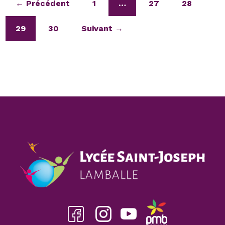
← Précédent
1
…
27
28
29
30
Suivant →
Facebook
insta
youtube
pmb