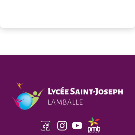
Facebook
insta
youtube
pmb