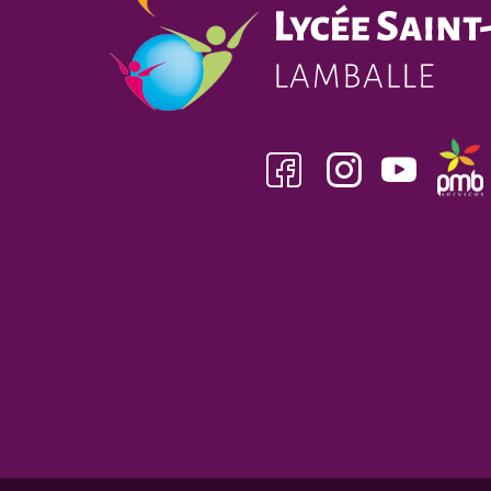
Facebook
insta
youtube
pmb