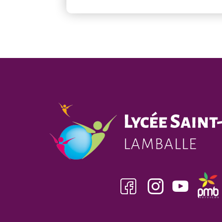
Facebook
insta
youtube
pmb